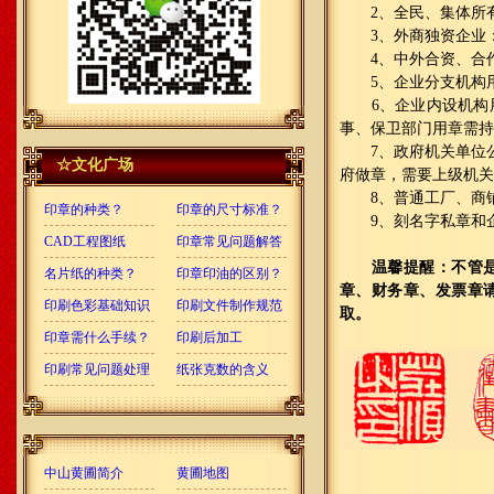
2、全民、集体所有
3、外商独资企业：
4、中外合资、合作
5、企业分支机构用
6、企业内设机构用
事、保卫部门用章需持
7、政府机关单位公章
☆文化广场
府做章，需要上级机关
8、普通工厂、商铺
印章的种类？
印章的尺寸标准？
9、刻名字私章和企
CAD工程图纸
印章常见问题解答
温馨提醒：不管是私
名片纸的种类？
印章印油的区别？
章、财务章、发票章
印刷色彩基础知识
印刷文件制作规范
取。
印章需什么手续？
印刷后加工
印刷常见问题处理
纸张克数的含义
中山黄圃简介
黄圃地图