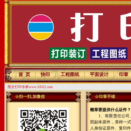
｜
｜
｜
｜
首 页
快印
工程图纸
平面设计
印章
图文打印专家www.A0A2.com
☆扫一扫,加微信
☆印章手续
雕章要提供什么证件？
1、有限责任公司、
照副本原件，章样一
人身份证原件、复印件