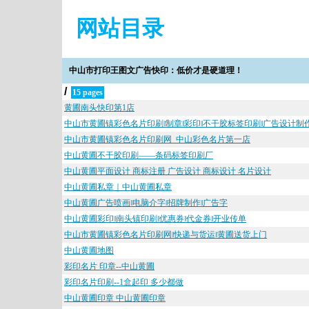
网站目录
中山市打印王图文广告快印：低价才是硬道理！
/
15 pages
黄圃南头快印第1店
中山市黄圃镇彩色名片印刷‖制章‖彩印‖不干胶标签印刷‖广告设计制
中山市黄圃镇彩色名片印刷网_中山彩色名片第一店
中山黄圃不干胶印刷——条码标签印刷厂
中山黄圃平面设计 商标注册 广告设计 商标设计 名片设计
中山黄圃私章｜中山黄圃私章
中山黄圃广告喷画‖电脑介字‖招牌制作‖广告字
中山黄圃彩印‖南头镇印刷‖优惠券‖代金券‖开业传单
中山市黄圃镇彩色名片印刷网‖快递与货运‖黄圃送货上门
中山黄圃地图
彩印名片 印章--中山黄圃
彩印名片印刷--1盒起印 多少都做
中山黄圃印章 中山黄圃印章