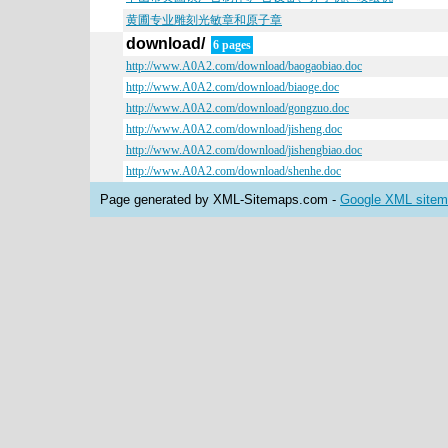
黄圃专业雕刻光敏章和原子章
download/
6 pages
http://www.A0A2.com/download/baogaobiao.doc
http://www.A0A2.com/download/biaoge.doc
http://www.A0A2.com/download/gongzuo.doc
http://www.A0A2.com/download/jisheng.doc
http://www.A0A2.com/download/jishengbiao.doc
http://www.A0A2.com/download/shenhe.doc
Page generated by XML-Sitemaps.com -
Google XML sitema