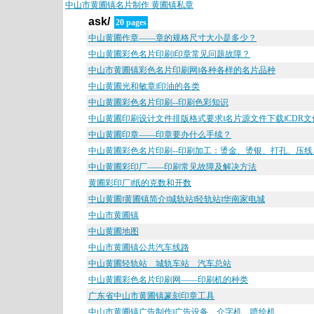
中山市黄圃镇名片制作 黄圃镇私章
ask/
20 pages
中山黄圃作章——章的规格尺寸大小是多少？
中山黄圃彩色名片印刷‖印章常见问题故障？
中山市黄圃镇彩色名片印刷网‖各种各样的名片品种
中山黄圃光和敏章‖印油的各类
中山黄圃彩色名片印刷--印刷色彩知识
中山黄圃印刷设计文件排版格式要求‖名片源文件下载‖CDR文
中山黄圃印章——印章要办什么手续？
中山黄圃彩色名片印刷--印刷加工：烫金、烫银、打孔、压
中山黄圃彩印厂——印刷常见故障及解决方法
黄圃彩印厂‖纸的克数和开数
中山黄圃‖黄圃镇简介‖城轨站‖轻轨站‖华南家电城
中山市黄圃镇
中山黄圃地图
中山市黄圃镇公共汽车线路
中山黄圃轻轨站__城轨车站__汽车总站
中山黄圃彩色名片印刷网——印刷机的种类
广东省中山市黄圃镇篆刻印章工具
中山市黄圃镇广告制作‖广告设备、介字机、喷绘机